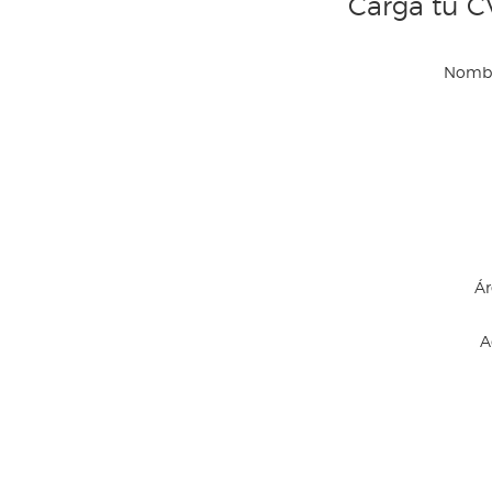
Cargá tu C
Nombr
Ár
A