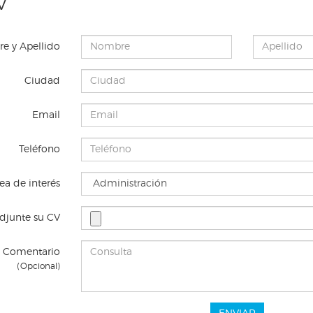
V
e y Apellido
Ciudad
Email
Teléfono
ea de interés
djunte su CV
Comentario
(Opcional)