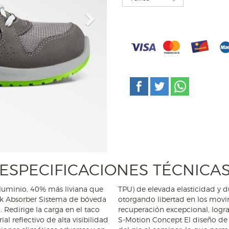
Next
ESPECIFICACIONES TÉCNICA
luminio, 40% más liviana que
elve la energía en cada paso,
hock Absorber Sistema de bóveda
ndo la fatiga. Amortiguación y
Redirige la carga en el taco
e la energía de más del 55%.
 reflectivo de alta visibilidad
pirado en el movimiento natural