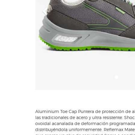
Previous
Aluminium Toe Cap Puntera de protección de a
TPU) de elevada elasticidad y durabilidad. Devu
las tradicionales de acero y ultra resistente. S
otorgando libertad en los movimientos y reducie
ovoidal acanalada de deformación programada. 
recuperación excepcional, logrando un retorno d
distribuyéndola uniformemente. Reflemax Material
S-Motion Concept El diseño de la suela está ins