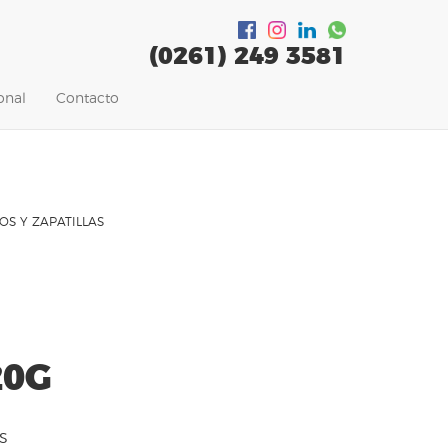
(0261)
249 3581
onal
Contacto
OS Y ZAPATILLAS
20G
S