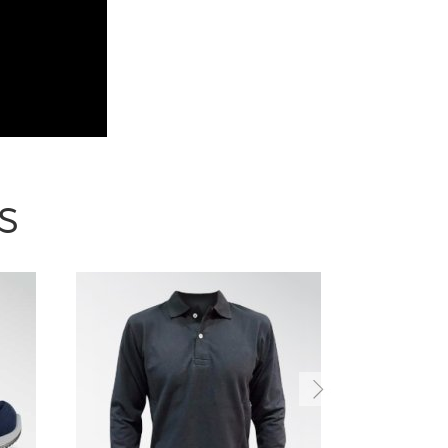
S
Next