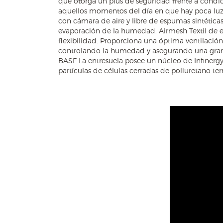
que otorga un plus de seguridad frente a condic
del pie al caminar, lo que permite reducir l
aquellos momentos del día en que hay poca luz. 
estabilidad en la pisada. Ultragrip Sole El co
con cámara de aire y libre de espumas sintéticas.
espacio entre ribs y una nueva generación de
evaporación de la humedad. Airmesh Textil de es
grip 30% superior, brindando máxima seguri
flexibilidad. Proporciona una óptima ventilación 
confort inigualable. Ultralight PU Entresuela 
controlando la humedad y asegurando una gran 
sistema de PU estándar. Máxima ligereza, excel
BASF La entresuela posee un núcleo de Infiner
partículas de células cerradas de poliuretano t