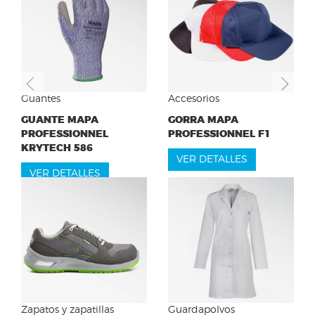
Previous
Ne
Guantes
Accesorios
GUANTE MAPA
GORRA MAPA
PROFESSIONNEL
PROFESSIONNEL F1
KRYTECH 586
VER DETALLES
VER DETALLES
Zapatos y zapatillas
Guardapolvos