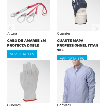
Previous
Ne
Altura
Guantes
CABO DE AMARRE 3M
GUANTE MAPA
PROTECTA DOBLE
PROFESSIONNEL TITAN
385
VER DETALLES
VER DETALLES
Guantes
Camisas