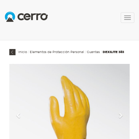
Togg
navig
Inicio
Elementos de Protección Personal
Guantes
DEXILITE 383
Previous
Next