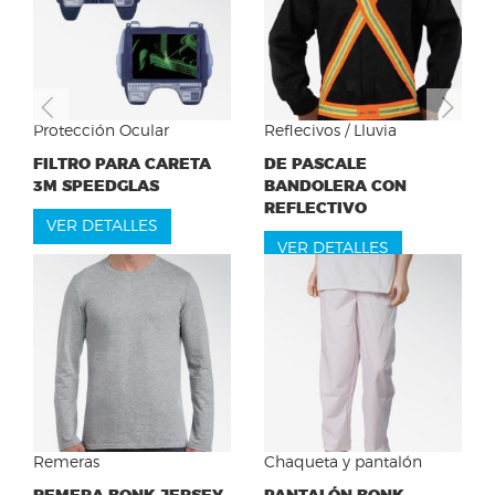
Previous
Ne
Protección Ocular
Reflecivos / Lluvia
FILTRO PARA CARETA
DE PASCALE
3M SPEEDGLAS
BANDOLERA CON
REFLECTIVO
VER DETALLES
VER DETALLES
Remeras
Chaqueta y pantalón